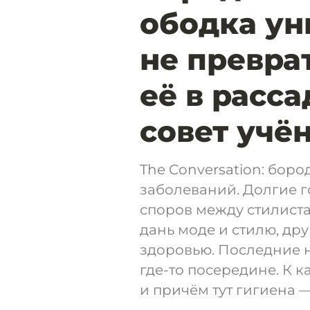
ободка ун
не превра
её в расс
совет учё
The Conversation: боро
заболеваний. Долгие 
споров между стилиста
дань моде и стилю, др
здоровью. Последние 
где-то посередине. К 
и причём тут гигиена —