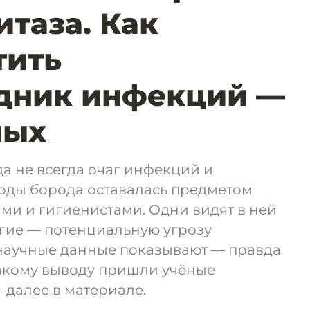
итаза. Как
тить
адник инфекций —
ных
да не всегда очаг инфекций и
годы борода оставалась предметом
ми и гигиенистами. Одни видят в ней
угие — потенциальную угрозу
научные данные показывают — правда
какому выводу пришли учёные
 далее в материале.