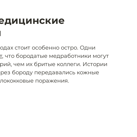
медицинские
я
одах стоит особенно остро. Одни
т
, что бородатые медработники могут
рий, чем их бритые коллеги. Истории
через бороду передавались кожные
илококковые поражения.