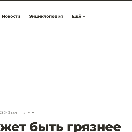
Новости
Энциклопедия
Ещё
03
2
мин.
a
A
жет быть грязнее