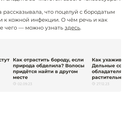
 рассказывала, что поцелуй с бородатым
 к кожной инфекции. О чём речь и как
ае чего — можно узнать
здесь
.
стут
Как отрастить бороду, если
Как ухаживать
природа обделила? Волосы
Дельные сове
придётся найти в другом
обладателям
месте
растительност
02.09.23
27.12.23