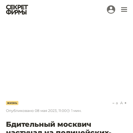
a
A
ЖИЗНЬ
Опубликовано
08 мая 2023, 11:00
1
мин.
Бдительный москвич
настучал на полицейских-