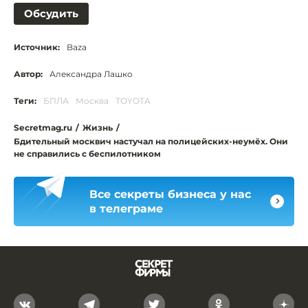
Обсудить
Источник:
Baza
Автор:
Александра Лашко
Теги:
БПЛА
Москва
TOYOTA
Secretmag.ru
/
Жизнь
/
Бдительный москвич настучал на полицейских-неумёх. Они
не справились с беспилотником
Все секреты бизнеса у нас
в телеграме