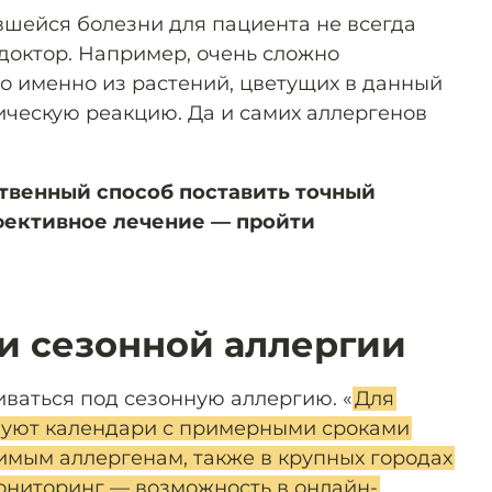
шейся болезни для пациента не всегда
доктор. Например, очень сложно
го именно из растений, цветущих в данный
ическую реакцию. Да и самих аллергенов
твенный способ поставить точный
фективное лечение — пройти
ри сезонной аллергии
ваться под сезонную аллергию. «
Для
вуют календари с примерными сроками
мым аллергенам, также в крупных городах
ониторинг — возможность в онлайн-