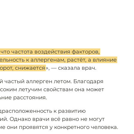
 что частота воздействия факторов,
льность к аллергенам, растёт, а влияние
орот, снижается
», — сказала врач.
 частый аллерген летом. Благодаря
соким летучим свойствам она может
ьние расстояния.
драсположенность к развитию
ий. Однако врачи всё равно не могут
ме они проявятся у конкретного человека.