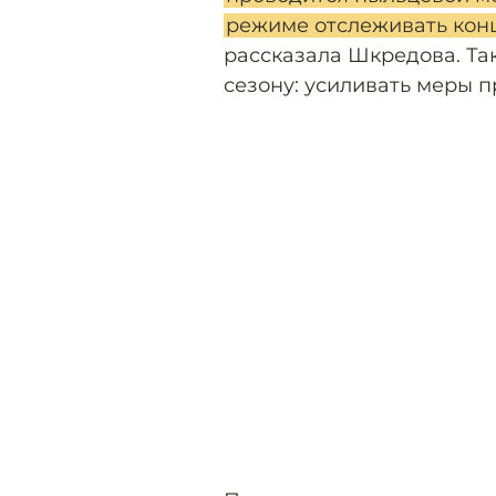
режиме отслеживать кон
рассказала Шкредова. Так
сезону: усиливать меры пр