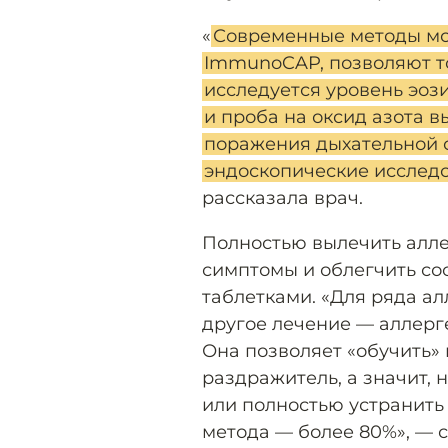
«
Современные методы мо
ImmunoCAP, позволяют т
исследуется уровень эоз
и проба на оксид азота в
поражения дыхательной 
эндоскопические исследо
рассказала врач.
Полностью вылечить алле
симптомы и облегчить со
таблетками. «Для ряда а
другое лечение — аллерг
Она позволяет «обучить»
раздражитель, а значит, 
или полностью устранить
метода — более 80%», — 