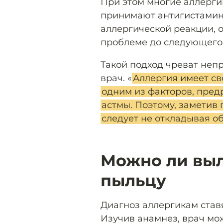
При этом многие аллерг
принимают антигистамин
аллергической реакции, 
проблеме до следующего 
Такой подход чреват не
врач. «
Аллергия имеет св
одним из факторов, пре
астмы. Поэтому, заметив
следует не откладывая об
Можно ли выл
пыльцу
Диагноз аллергикам став
Изучив анамнез, врач мо