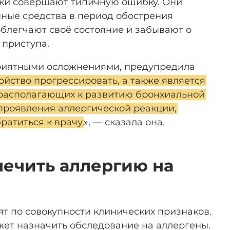
ики совершают типичную ошибку. Они
ные средства в период обострения
облегчают своё состояние и забывают о
приступа.
приятными осложнениями, предупредила
ойство прогрессировать, а также является
драсполагающих к развитию бронхиальной
 проявления аллергической реакции,
ратиться к врачу
», — сказала она.
ечить аллергию на
ят по совокупности клинических признаков.
жет назначить обследование на аллергены.