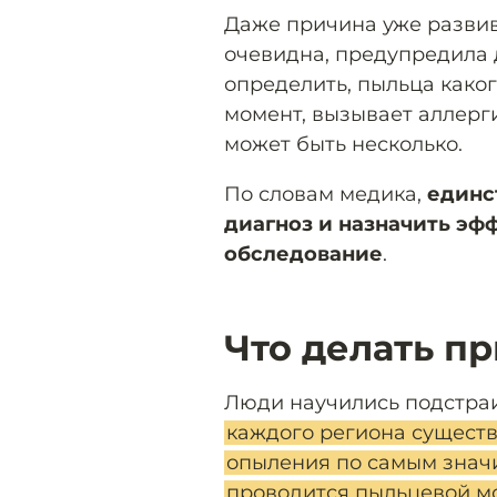
Даже причина уже развив
очевидна, предупредила 
определить, пыльца како
момент, вызывает аллерг
может быть несколько.
По словам медика,
единс
диагноз и назначить эф
обследование
.
Что делать п
Люди научились подстраи
каждого региона сущест
опыления по самым значи
проводится пыльцевой м