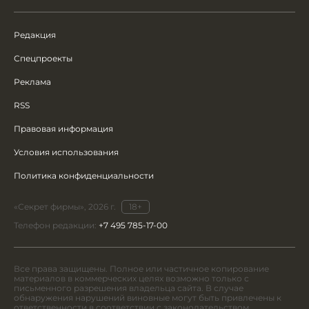
Редакция
Спецпроекты
Реклама
RSS
Правовая информация
Условия использования
Политика конфиденциальности
«Секрет фирмы», 2026 г.
18+
Телефон редакции:
+7 495 785-17-00
Все права защищены. Полное или частичное копирование
материалов в коммерческих целях возможно только с
письменного разрешения владельца сайта. В случае
обнаружения нарушений виновные могут быть привлечены к
ответственности в соответствии с законодательством