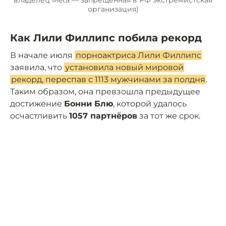
владелец Meta — запрещённая в РФ экстремистская
организация)
Как Лили Филлипс побила рекорд
В начале июля
порноактриса Лили Филлипс
заявила, что
установила новый мировой
рекорд, переспав с 1113 мужчинами за полдня
.
Таким образом, она превзошла предыдущее
достижение
Бонни Блю
, которой удалось
осчастливить
1057 партнёров
за тот же срок.