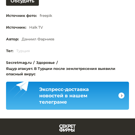
Обсудить
Источник фото:
freepik
Источник:
Halk TV
Автор:
Даниил Фарниев
Тег:
Турция
Secretmag.ru
/
Здоровье
/
Ящур атакует. В Турции после землетрясения выявили
опасный вирус
Экспресс-доставка
новостей в нашем
телеграме