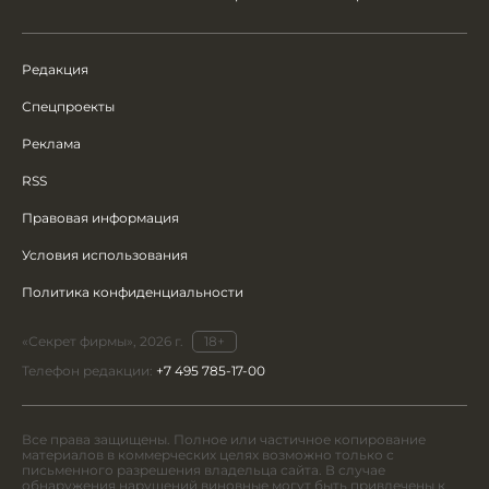
Редакция
Спецпроекты
Реклама
RSS
Правовая информация
Условия использования
Политика конфиденциальности
«Секрет фирмы», 2026 г.
18+
Телефон редакции:
+7 495 785-17-00
Все права защищены. Полное или частичное копирование
материалов в коммерческих целях возможно только с
письменного разрешения владельца сайта. В случае
обнаружения нарушений виновные могут быть привлечены к