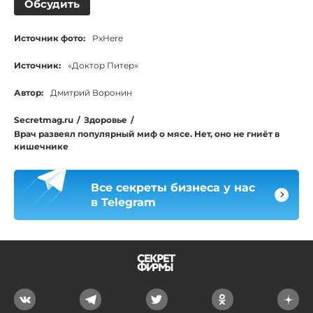
Обсудить
Источник фото:
PxHere
Источник:
«Доктор Питер»
Автор:
Дмитрий Воронин
Secretmag.ru
/
Здоровье
/
Врач развеял популярный миф о мясе. Нет, оно не гниёт в
кишечнике
Все секреты бизнеса у нас
в Telegram