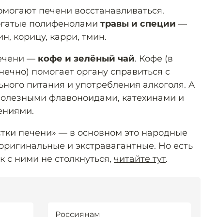
могают печени восстанавливаться.
огатые полифенолами
травы и специи
—
н, корицу, карри, тмин.
печени —
кофе и зелёный чай
. Кофе (в
нечно) помогает органу справиться с
ного питания и употребления алкоголя. А
полезными флавоноидами, катехинами и
ениями.
стки печени» — в основном это народные
оригинальные и экстравагантные. Но есть
к с ними не столкнуться,
читайте тут
.
Россиянам