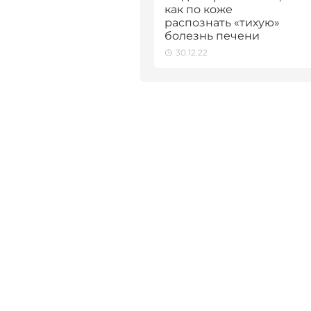
как по коже
распознать «тихую»
болезнь печени
30.12.22