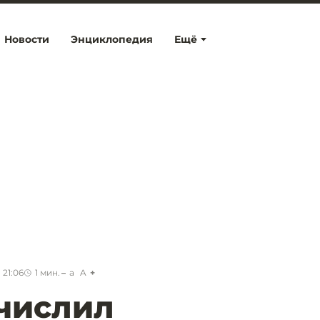
Новости
Энциклопедия
Ещё
 21:06
1
мин.
a
A
числил