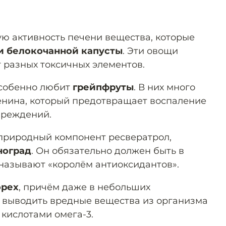
ю активность печени вещества, которые
и белокочанной капусты
. Эти овощи
 разных токсичных элементов.
особенно любит
грейпфруты
. В них много
енина, который предотвращает воспаление
вреждений.
природный компонент ресвератрол,
ноград
. Он обязательно должен быть в
 называют «королём антиоксидантов».
орех
, причём даже в небольших
т выводить вредные вещества из организма
кислотами омега-3.