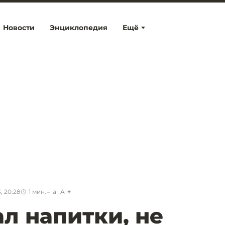
Новости
Энциклопедия
Ещё
, 20:28
1
мин.
a
A
ал напитки, не