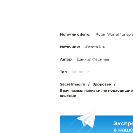
Источник фото:
Robin Worral / unspl
Источник:
«Газета.Ru»
Автор:
Даниил Фарниев
Тег:
Здоровье
Secretmag.ru
/
Здоровье
/
Врач назвал напитки, не подходящие
жжение
Экспр
в наш