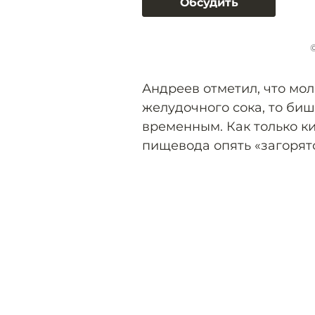
Обсудить
Андреев отметил, что мо
желудочного сока, то би
временным. Как только ки
пищевода опять «загорятс