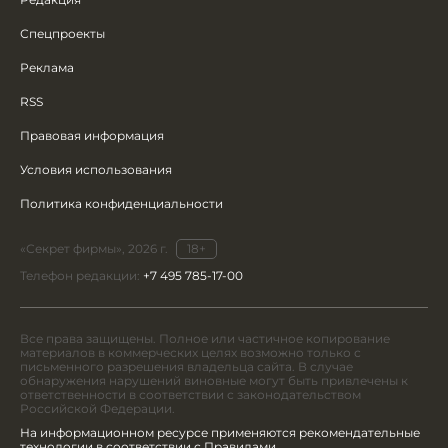
Спецпроекты
Реклама
RSS
Правовая информация
Условия использования
Политика конфиденциальности
«Секрет фирмы», 2026 г.
18+
Телефон редакции:
+7 495 785-17-00
Все права защищены. Полное или частичное копирование
материалов в коммерческих целях возможно только с
письменного разрешения владельца сайта. В случае
обнаружения нарушений виновные могут быть привлечены к
ответственности в соответствии с законодательством
Российской Федерации.
На информационном ресурсе применяются рекомендательные
технологии в соответствии с Правилами