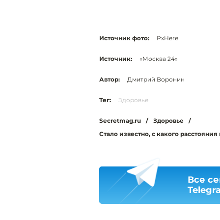
Источник фото:
PxHere
Источник:
«Москва 24»
Автор:
Дмитрий Воронин
Тег:
Здоровье
Secretmag.ru
/
Здоровье
/
Стало известно, с какого расстояния
Все се
Telegr