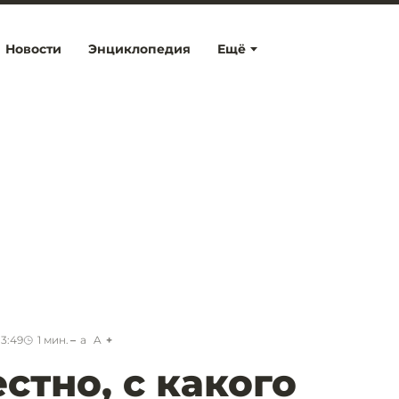
Новости
Энциклопедия
Ещё
13:49
1
мин.
a
A
стно, с какого