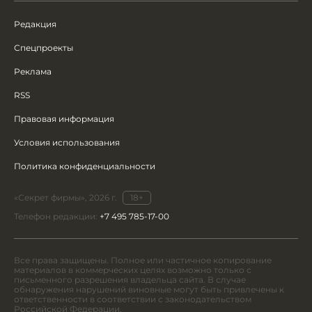
Редакция
Спецпроекты
Реклама
RSS
Правовая информация
Условия использования
Политика конфиденциальности
«Секрет фирмы», 2026 г.
18+
Телефон редакции:
+7 495 785-17-00
Все права защищены. Полное или частичное копирование
материалов в коммерческих целях возможно только с
письменного разрешения владельца сайта. В случае
обнаружения нарушений виновные могут быть привлечены к
ответственности в соответствии с законодательством
Российской Федерации.