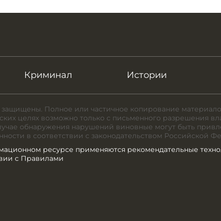
Криминал
Истории
 защищены. Полное или частичное копирование материало
ких целях возможно только с письменного разрешения вл
случае обнаружения нарушений виновные могут быть привл
нности в соответствии с законодательством Российской Ф
мационном ресурсе применяются рекомендательные техно
твии с Правилами