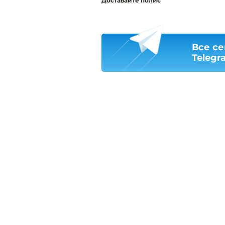
Доставайте полис
Все се
Telegr