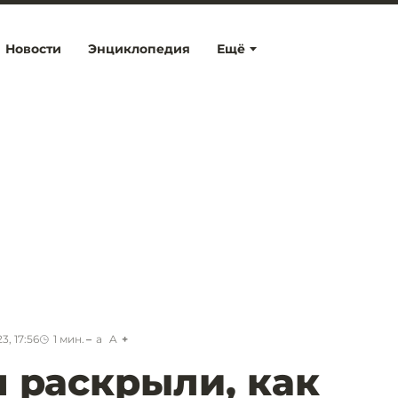
Новости
Энциклопедия
Ещё
3, 17:56
1
мин.
a
A
 раскрыли, как