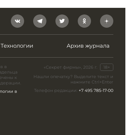
Технологии
Архив журнала
в в
«Секрет фирмы», 2026 г.
18+
адельца
Нашли опечатку? Выделите текст и
ечены к
нажмите Ctrl+Enter
едерации.
Телефон редакции:
+7 495 785-17-00
логии в