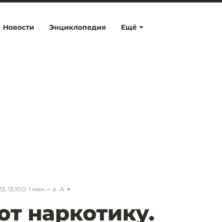
Новости
Энциклопедия
Ещё
, 13:10
1
мин.
a
A
ют наркотику.