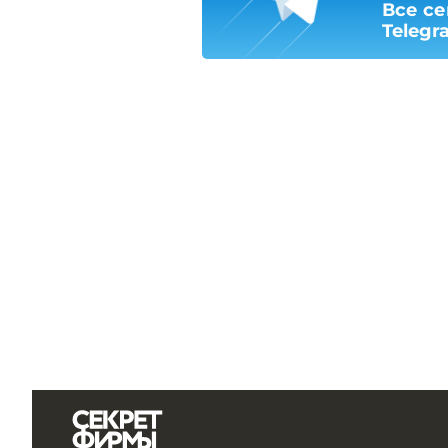
Все се
Telegr