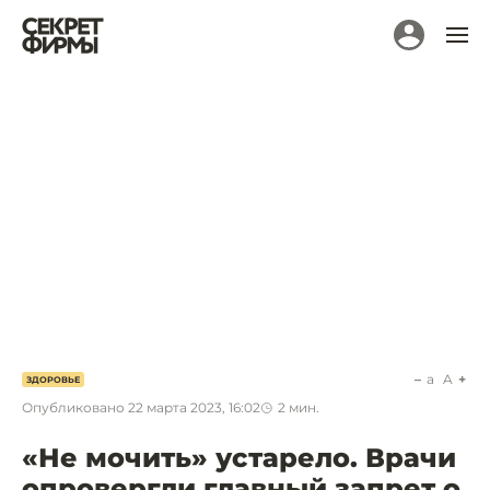
a
A
ЗДОРОВЬЕ
Опубликовано
22 марта 2023, 16:02
2
мин.
«Не мочить» устарело. Врачи
опровергли главный запрет о