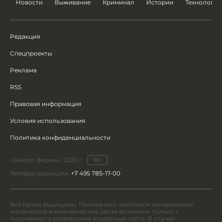
Новости
Выживание
Криминал
Истории
Технологии
Редакция
Спецпроекты
Реклама
RSS
Правовая информация
Условия использования
Политика конфиденциальности
«Секрет фирмы», 2026 г.
18+
Телефон редакции:
+7 495 785-17-00
Все права защищены. Полное или частичное копирование
материалов в коммерческих целях возможно только с
письменного разрешения владельца сайта. В случае