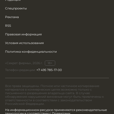
Спецпроекты
Реклама
RSS
Правовая информация
Условия использования
Политика конфиденциальности
«Секрет фирмы», 2026 г.
18+
Телефон редакции:
+7 495 785-17-00
Все права защищены. Полное или частичное копирование
материалов в коммерческих целях возможно только с
письменного разрешения владельца сайта. В случае
обнаружения нарушений виновные могут быть привлечены к
ответственности в соответствии с законодательством
Российской Федерации.
На информационном ресурсе применяются рекомендательные
технологии в соответствии с Правилами