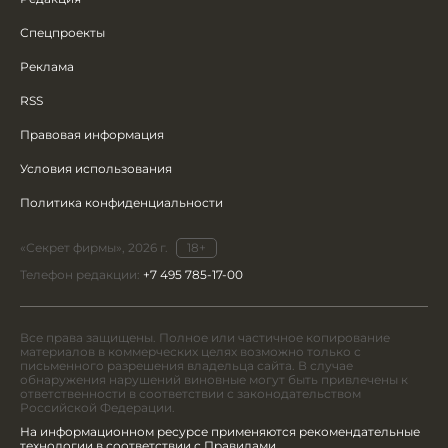
Спецпроекты
Реклама
RSS
Правовая информация
Условия использования
Политика конфиденциальности
«Секрет фирмы», 2026 г.
18+
Телефон редакции:
+7 495 785-17-00
Все права защищены. Полное или частичное копирование
материалов в коммерческих целях возможно только с
письменного разрешения владельца сайта. В случае
обнаружения нарушений виновные могут быть привлечены к
ответственности в соответствии с законодательством
Российской Федерации.
На информационном ресурсе применяются рекомендательные
технологии в соответствии с Правилами