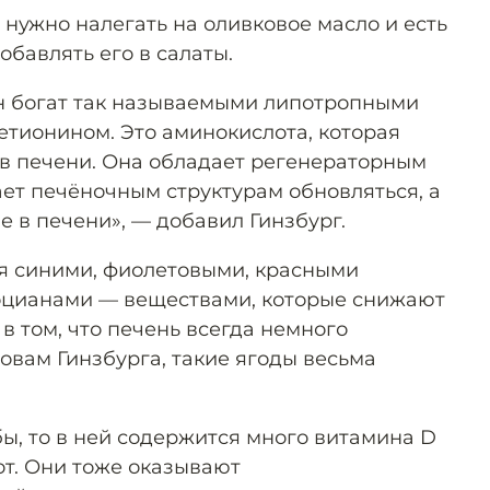
то нужно налегать на оливковое масло и есть
бавлять его в салаты.
Он богат так называемыми липотропными
етионином. Это аминокислота, которая
в печени. Она обладает регенераторным
ает печёночным структурам обновляться, а
 в печени», — добавил Гинзбург.
я синими, фиолетовыми, красными
тоцианами — веществами, которые снижают
 в том, что печень всегда немного
ловам Гинзбурга, такие ягоды весьма
ы, то в ней содержится много витамина D
от. Они тоже оказывают