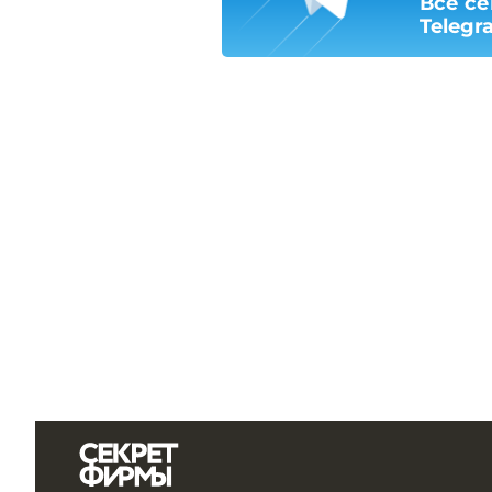
Все се
Telegr