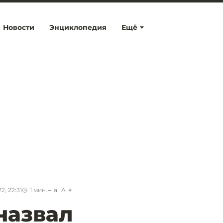
Новости
Энциклопедия
Ещё
2, 22:31
1
мин.
a
A
назвал