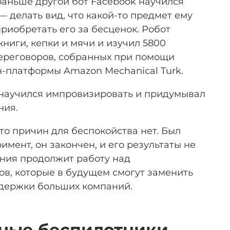
ь раньше другой бот Facebook научился
 делать вид, что какой-то предмет ему
риобретать его за бесценок. Робот
ниги, кепки и мячи и изучил 5800
ереговоров, собранных при помощи
-платформы Amazon Mechanical Turk.
 научился импровизировать и придумывал
ния.
то причин для беспокойства нет. Был
мент, он закончен, и его результаты не
ния продолжит работу над
в, которые в будущем смогут заменить
ддержки больших компаний.
ные беспилотники