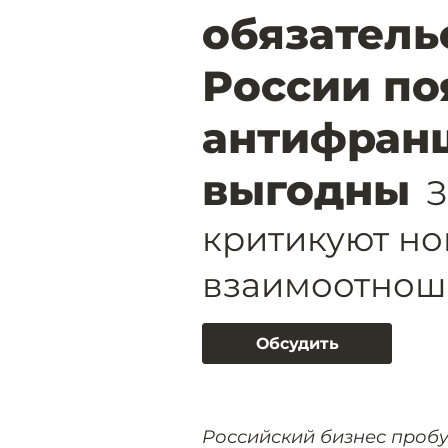
обязательс
России по
антифран
выгодны
З
критикуют н
взаимоотнош
Обсудить
Российский бизнес проб