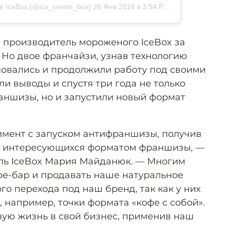
е IceBox (@ice_cream_box)
26 Фев 2018 в 3:54 PST
й производитель мороженого IceBox за
Но двое франчайзи, узнав технологию
овались и продолжили работу под своими
ли выводы и спустя три года не только
ншизы, но и запустили новый формат
имент с запуском антифраншизы, получив
̆, интересующихся форматом франшизы, —
ель IceBox Мария Майданюк. — Многим
афе-бар и продавать наше натуральное
го перехода под наш бренд, так как у них
 например, точки формата «кофе с собой».
вую жизнь в свой бизнес, применив наш