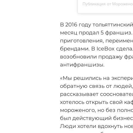
Публикация от Морожено
В 2016 году тольяттински
месяц продал 5 франшиз. 
приготовления, переимен
брендами. В IceBox сдела
возобновили продажу фра
антифраншизы.
«Мы решились на экспер
обратную связь от людеи
рассказывает соосноват
хотелось открыть свой к
мороженого, но без полно
был действующий бизнес,
Люди хотели вдохнуть но