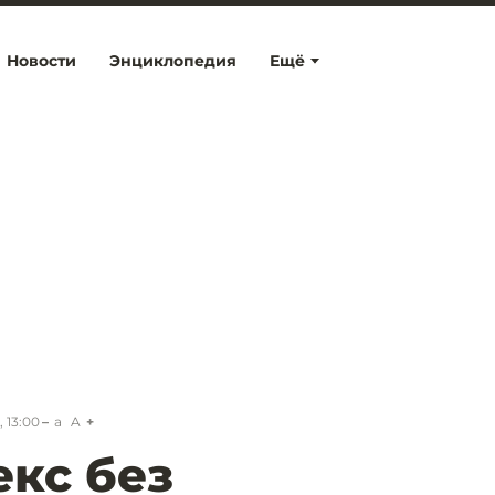
Новости
Энциклопедия
Ещё
 13:00
a
A
екс без