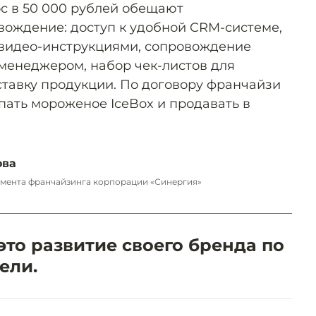
с в 50 000 рублей обещают
ождение: доступ к удобной CRM-системе,
с видео-инструкциями, сопровождение
менеджером, набор чек-листов для
ставку продукции. По договору франчайзи
пать мороженое IceBox и продавать в
ова
мента франчайзинга корпорации «Синергия»
то развитие своего бренда по
ели.