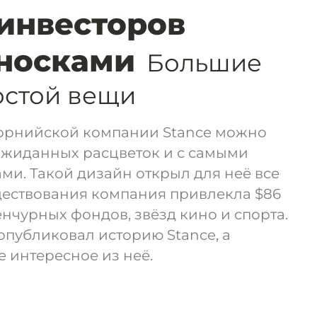
инвесторов
носками
Большие
остой вещи
орнийской компании Stance можно
ожиданных расцветок и с самыми
и. Такой дизайн открыл для неё все
уществования компания привлекла $86
енчурных фондов, звёзд кино и спорта.
публиковал историю Stance, а
е интересное из неё.