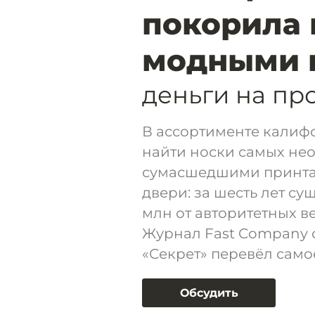
покорила 
модными 
деньги на пр
В ассортименте калиф
найти носки самых не
сумасшедшими принтам
двери: за шесть лет с
млн от авторитетных в
Журнал Fast Company о
«Секрет» перевёл само
Обсудить