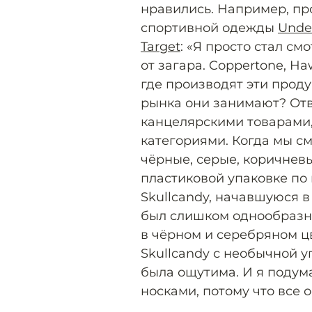
нравились. Например, п
спортивной одежды
Unde
Target
: «Я просто стал см
от загара. Coppertone, Ha
где производят эти прод
рынка они занимают? Отве
канцелярскими товарами
категориями. Когда мы см
чёрные, серые, коричневы
пластиковой упаковке по
Skullcandy, начавшуюся в
был слишком однообразн
в чёрном и серебряном ц
Skullcandy с необычной 
была ощутима. И я подума
носками, потому что все 