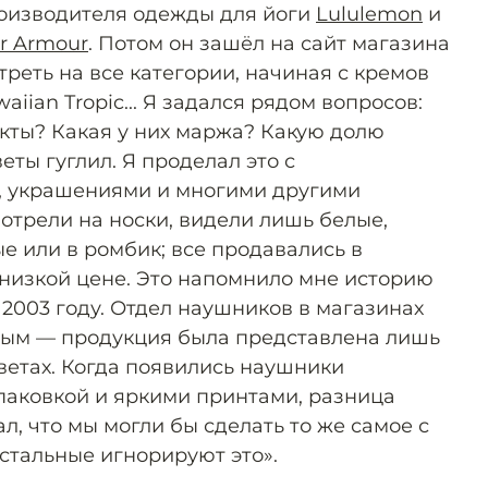
роизводителя одежды для йоги
Lululemon
и
r Armour
. Потом он зашёл на сайт магазина
отреть на все категории, начиная с кремов
waiian Tropic... Я задался рядом вопросов:
укты? Какая у них маржа? Какую долю
ты гуглил. Я проделал это с
, украшениями и многими другими
отрели на носки, видели лишь белые,
е или в ромбик; все продавались в
 низкой цене. Это напомнило мне историю
 2003 году. Отдел наушников в магазинах
ым — продукция была представлена лишь
ветах. Когда появились наушники
упаковкой и яркими принтами, разница
л, что мы могли бы сделать то же самое с
остальные игнорируют это».