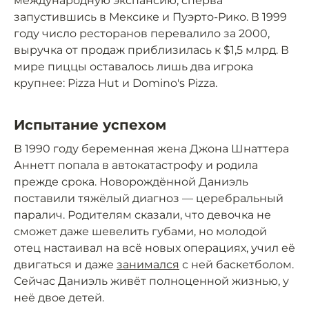
международную экспансию, сперва
запустившись в Мексике и Пуэрто-Рико. В 1999
году число ресторанов перевалило за 2000,
выручка от продаж приблизилась к $1,5 млрд. В
мире пиццы оставалось лишь два игрока
крупнее: Pizza Hut и Domino's Pizza.
Испытание успехом
В 1990 году беременная жена Джона Шнаттера
Аннетт попала в автокатастрофу и родила
прежде срока. Новорождённой Даниэль
поставили тяжёлый диагноз — церебральный
паралич. Родителям сказали, что девочка не
сможет даже шевелить губами, но молодой
отец настаивал на всё новых операциях, учил её
двигаться и даже
занимался
с ней баскетболом.
Сейчас Даниэль живёт полноценной жизнью, у
неё двое детей.