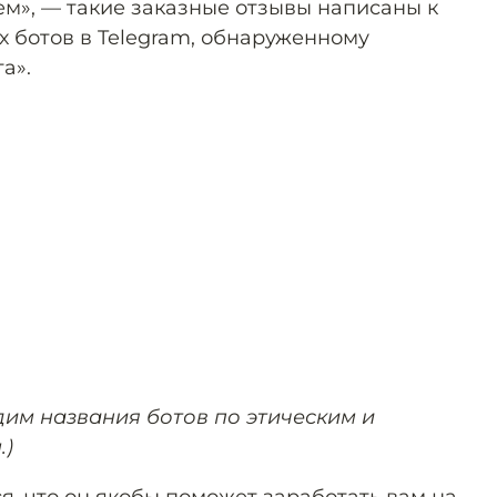
ем», — такие заказные отзывы написаны к
 ботов в Telegram, обнаруженному
а».
дим названия ботов по этическим и
.)
я, что он якобы поможет заработать вам на