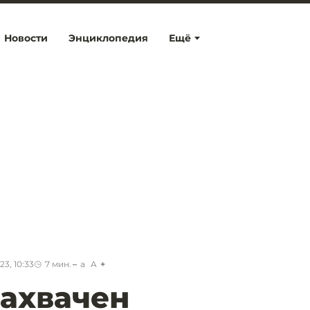
Новости
Энциклопедия
Ещё
23, 10:33
7
мин.
a
A
захвачен