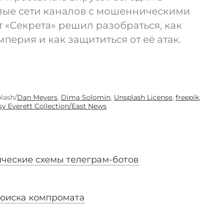
елые сети каналов с мошенническими
 «Секрета» решил разобраться, как
мперия и как защититься от её атак.
lash/
Dan Meyers
,
Dima Solomin
,
Unsplash License
,
freepik
,
sy Everett Collection/East News
ческие схемы телеграм-ботов
поиска компромата