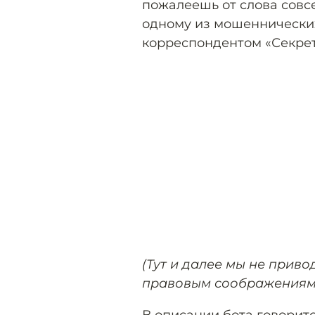
пожалеешь от слова совс
одному из мошеннических
корреспондентом «Секрет
(Тут и далее мы не приво
правовым соображениям
В описании бота говоритс