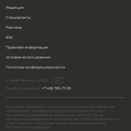
Редакция
Спецпроекты
Реклама
RSS
Правовая информация
Условия использования
Политика конфиденциальности
«Секрет фирмы», 2026 г.
18+
Телефон редакции:
+7 495 785-17-00
Все права защищены. Полное или частичное копирование
материалов в коммерческих целях возможно только с
письменного разрешения владельца сайта. В случае
обнаружения нарушений виновные могут быть привлечены к
ответственности в соответствии с законодательством
Российской Федерации.