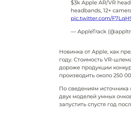
$3k Apple AR/VR headse
headbands, 12+ camera
pic.twitter.com/F7Lq
— AppleTrack (@applt
Новинка от Apple, как пр
году. Стоимость VR-шлем
дороже продукции конкур
производить около 250 00
По сведениям источника 
двух моделей умных очко
запустить спустя год по