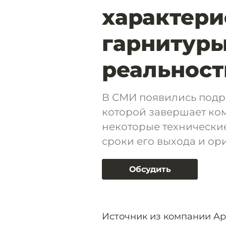
характери
гарнитуры
реальност
В СМИ появились подро
которой завершает ко
некоторые технические
сроки его выхода и ор
Обсудить
Источник из компании App