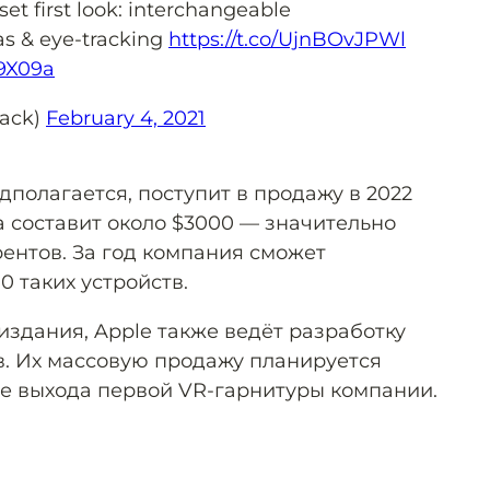
t first look: interchangeable
s & eye-tracking
https://t.co/UjnBOvJPWl
H9X09a
rack)
February 4, 2021
едполагается, поступит в продажу в 2022
а составит около $3000 — значительно
ентов. За год компания сможет
0 таких устройств.
издания, Apple также ведёт разработку
в. Их массовую продажу планируется
сле выхода первой VR-гарнитуры компании.