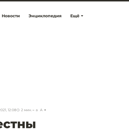
Новости
Энциклопедия
Ещё
021, 12:08
2
мин.
a
A
естны