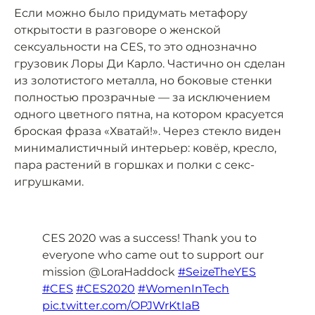
Если можно было придумать метафору
открытости в разговоре о женской
сексуальности на CES, то это однозначно
грузовик Лоры Ди Карло. Частично он сделан
из золотистого металла, но боковые стенки
полностью прозрачные — за исключением
одного цветного пятна, на котором красуется
броская фраза «Хватай!». Через стекло виден
минималистичный интерьер: ковёр, кресло,
пара растений в горшках и полки с секс-
игрушками.
CES 2020 was a success! Thank you to
everyone who came out to support our
mission @LoraHaddock
#SeizeTheYES
#CES
#CES2020
#WomenInTech
pic.twitter.com/OPJWrKtIaB