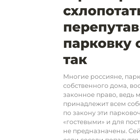
схлопотат
перепутав
парковку 
так
Многие россияне, пар
собственного дома, во
законное право, ведь 
принадлежит всем собс
по закону эти парково
«гостевыми» и для пос
не предназначены. Сейч