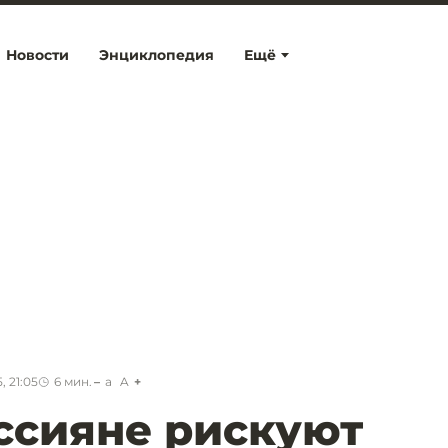
Новости
Энциклопедия
Ещё
, 21:05
6
мин.
a
A
ссияне рискуют