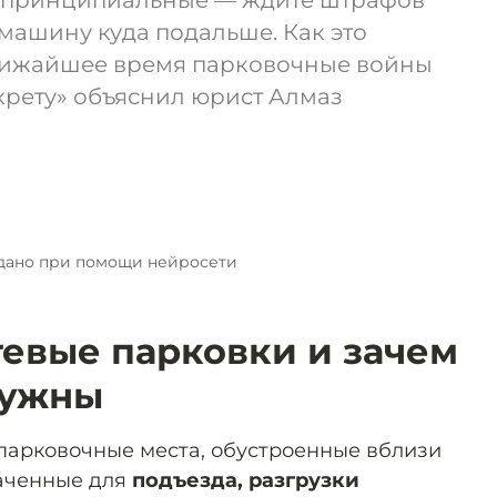
я принципиальные — ждите штрафов
машину куда подальше. Как это
ближайшее время парковочные войны
екрету» объяснил юрист Алмаз
дано при помощи нейросети
тевые парковки и зачем
нужны
 парковочные места, обустроенные вблизи
аченные для
подъезда, разгрузки