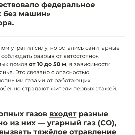
ществовало федеральное
х без машин»
ора.
елом утратил силу, но остались санитарные
соблюдать разрыв от автостоянок
лых домов
от 10 до 50 м
, в зависимости
оянке. Это связано с опасностью
хлопными газами от работающих
собенно страдают жители первых этажей.
лопных газов
входят
разные
о из них — угарный газ (CO),
вызвать тяжёлое отравление