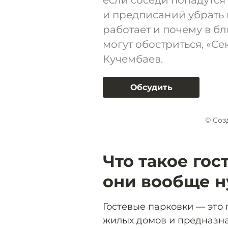
если соседи попадутс
и предписаний убрать 
работает и почему в 
могут обостриться, «С
Кучембаев.
Обсудить
© Соз
Что такое гос
они вообще 
Гостевые парковки — это
жилых домов и предназн