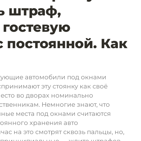
ь штраф,
 гостевую
с постоянной. Как
кующие автомобили под окнами
спринимают эту стоянку как своё
место во дворах номинально
твенникам. Немногие знают, что
чные места под окнами считаются
тоянного хранения авто
ас на это смотрят сквозь пальцы, но,