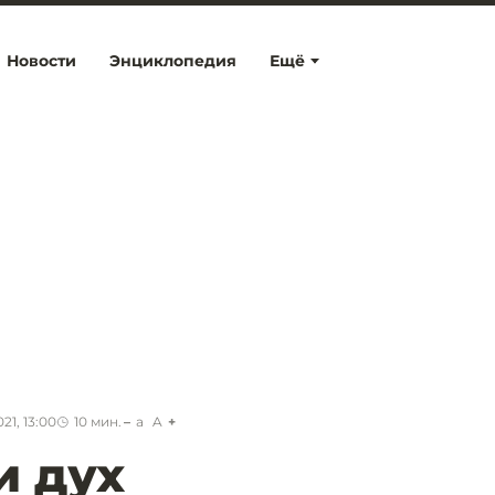
Новости
Энциклопедия
Ещё
21, 13:00
10
мин.
a
A
и дух