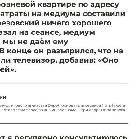
овневой квартире по адресу
. Затраты на медиума составили
резовский ничего хорошего
казал на сеансе, медиум
о мы не даём ему
В конце он разъярился, что на
ли телевизор, добавив: «Оно
ей».
ин
брендингового агентства Depot, основатель сервиса Manyfaktura
с астрологом перед важными сделками и при спорных вопросах
ет я регулярно консультируюсь