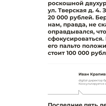
роскошной двухур
ул. Тверская д. 4
20 000 рублей. Бе
нам, правда, не с
оправдывался, чт
сфокусироваться. 
его пальто положи
стоит 100 000 рубл
Иван Крапив
digital-директор 
Консультируется 
Последние пять л