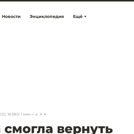
Новости
Энциклопедия
Ещё
22, 16:38
1
мин.
a
A
 смогла вернуть