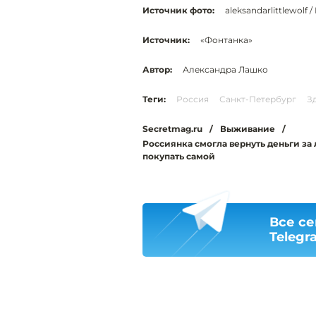
Источник фото:
aleksandarlittlewolf /
Источник:
«Фонтанка»
Автор:
Александра Лашко
Теги:
Россия
Санкт-Петербург
З
Secretmag.ru
/
Выживание
/
Россиянка смогла вернуть деньги за
покупать самой
Все се
Telegr