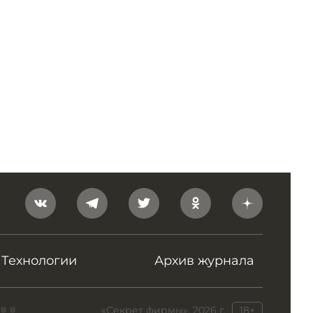
Технологии
Архив журнала
в в
«Секрет фирмы», 2026 г.
18+