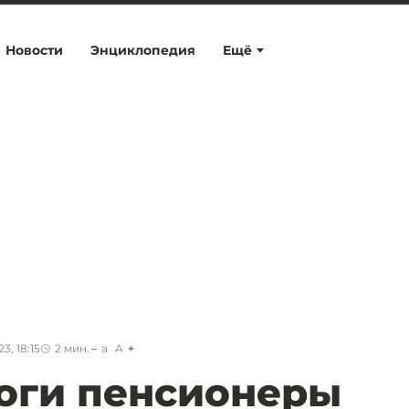
Новости
Энциклопедия
Ещё
3, 18:15
2
мин.
a
A
оги пенсионеры