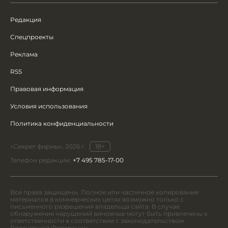
Редакция
Спецпроекты
Реклама
RSS
Правовая информация
Условия использования
Политика конфиденциальности
«Секрет фирмы», 2026 г.
18+
Телефон редакции:
+7 495 785-17-00
Все права защищены. Полное или частичное копирование
материалов в коммерческих целях возможно только с
письменного разрешения владельца сайта. В случае
обнаружения нарушений виновные могут быть привлечены к
ответственности в соответствии с законодательством
Российской Федерации.