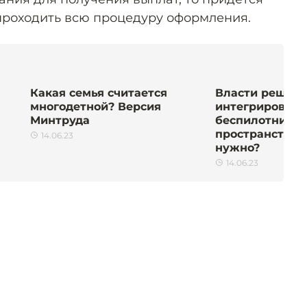
 проходить всю процедуру оформления.
Какая семья считается
Власти решил
многодетной? Версия
интегрировать
Минтруда
беспилотники 
пространство. 
14.06.23
нужно?
14.06.23