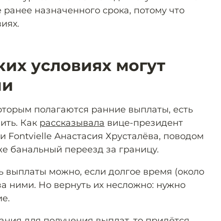
 ранее назначенного срока, потому что
иях.
ких условиях могут
ии
которым полагаются ранние выплаты, есть
шить. Как
рассказывала
вице-президент
 Fontvielle Анастасия Хрусталёва, поводом
же банальный переезд за границу.
ь выплаты можно, если долгое время (около
за ними. Но вернуть их несложно: нужно
е.
ания для получения выплат, то придётся