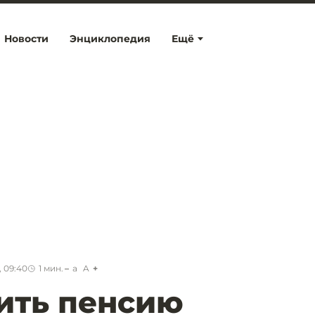
Новости
Энциклопедия
Ещё
, 09:40
1
мин.
a
A
ить пенсию