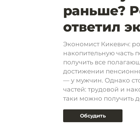
раньше? 
ответил э
Экономист Кикевич: ро
накопительную часть п
получить все полагающ
достижении пенсионног
— у мужчин. Однако сто
частей: трудовой и на
таки можно получить д
Обсудить