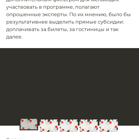
участвовать в программе, полагают
опрошенные эксперты. По их мнению, было бы
результативнее выделить прямые субсидии:
доплачивать за билеты, за гостиницы и так
далее.