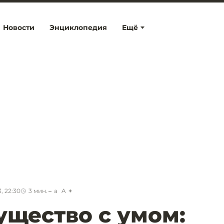
Новости
Энциклопедия
Ещё
, 22:30
3
мин.
a
A
щество с умом: