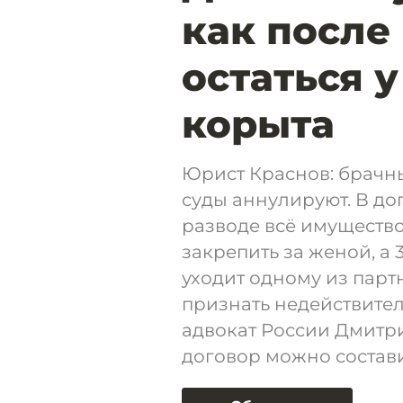
как после
остаться у
корыта
Юрист Краснов: брачн
суды аннулируют. В до
разводе всё имущество
закрепить за женой, а 
уходит одному из парт
признать недействите
адвокат России Дмитр
договор можно состави