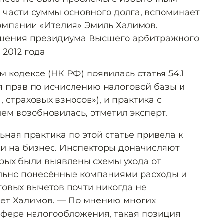
 части суммы основного долга, вспоминает
омпании «Ителия» Эмиль Халимов.
шения
президиума Высшего арбитражного
 2012 года
ом кодексе (НК РФ) появилась
статья 54.1
 прав по исчислению налоговой базы и
, страховых взносов»), и практика с
м возобновилась, отметил эксперт.
ная практика по этой статье привела к
ки на бизнес. Инспекторы доначисляют
орых были выявлены схемы ухода от
ально понесённые компаниями расходы и
говых вычетов почти никогда не
ет Халимов. — По мнению многих
сфере налогообложения, такая позиция