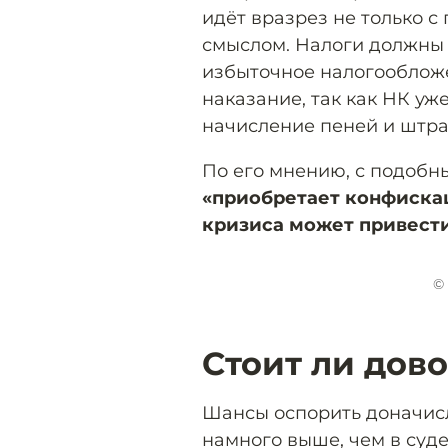
идёт вразрез не только с
смыслом. Налоги должны
избыточное налогооблож
наказание, так как НК уж
начисление пеней и штраф
По его мнению, с подоб
«приобретает конфискац
кризиса может привести
© 
Стоит ли дово
Шансы оспорить доначис
намного выше, чем в суд