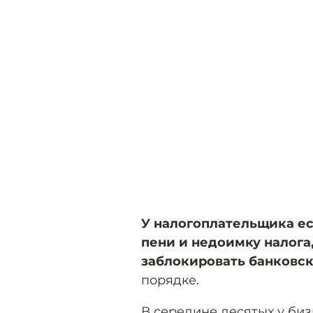
У налогоплательщика ес
пени и недоимку налога,
заблокировать банковск
порядке.
В середине десятых у би