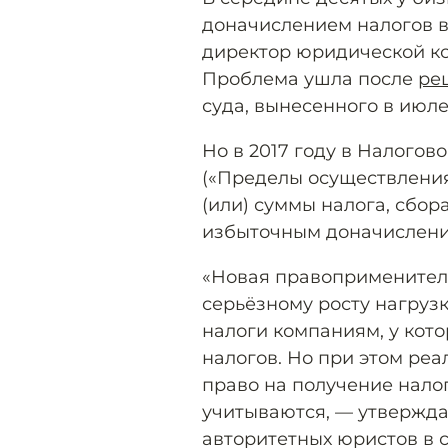
доначислением налогов в
директор юридической к
Проблема ушла после
ре
суда, вынесенного в июле
Но в 2017 году в Налогов
(«Пределы осуществления
(или) суммы налога, сбора
избыточным доначисление
«Новая правоприменитель
серьёзному росту нагруз
налоги компаниям, у кот
налогов. Но при этом ре
право на получение нало
учитываются, — утвержда
авторитетных юристов в 