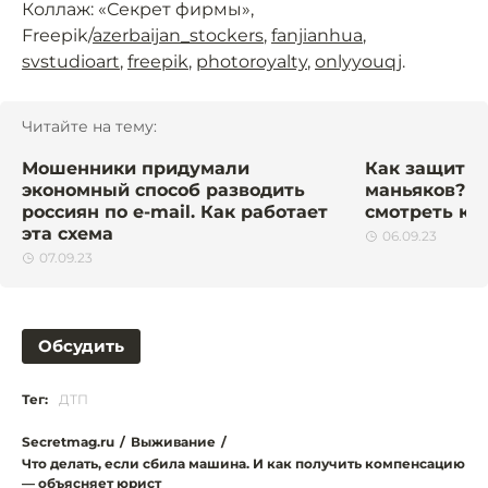
Коллаж: «Секрет фирмы»,
Freepik/
azerbaijan_stockers
,
fanjianhua
,
svstudioart
,
freepik
,
photoroyalty
,
onlyyouqj
.
Читайте на тему:
Мошенники придумали
Как защитит
экономный способ разводить
маньяков? П
россиян по e-mail. Как работает
смотреть ки
эта схема
06.09.23
07.09.23
Обсудить
Тег:
ДТП
Secretmag.ru
/
Выживание
/
Что делать, если сбила машина. И как получить компенсацию
— объясняет юрист