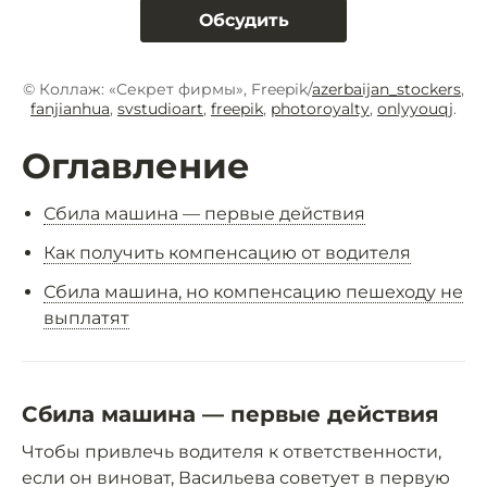
Обсудить
© Коллаж: «Секрет фирмы», Freepik/
azerbaijan_stockers
,
fanjianhua
,
svstudioart
,
freepik
,
photoroyalty
,
onlyyouqj
.
Оглавление
Сбила машина — первые действия
Как получить компенсацию от водителя
Сбила машина, но компенсацию пешеходу не
выплатят
Сбила машина — первые действия
Чтобы привлечь водителя к ответственности,
если он виноват, Васильева советует в первую