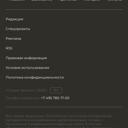
Редакция
Спецпроекты
Реклама
RSS
Правовая информация
Условия использования
Политика конфиденциальности
«Секрет фирмы», 2026 г.
18+
Телефон редакции:
+7 495 785-17-00
Все права защищены. Полное или частичное копирование
материалов в коммерческих целях возможно только с
письменного разрешения владельца сайта. В случае
обнаружения нарушений виновные могут быть привлечены к