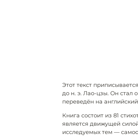
Этот текст приписываетс
до н. э. Лао-цзы. Он ста
переведён на английский 
Книга состоит из 81 стих
является движущей силой
исследуемых тем — само