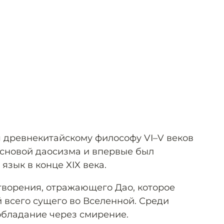
я древнекитайскому философу VI–V веков
л основой даосизма и впервые был
язык в конце XIX века.
отворения, отражающего Дао, которое
 всего сущего во Вселенной. Среди
обладание через смирение.