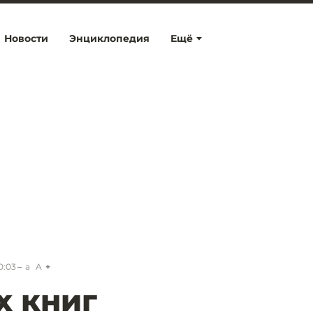
Новости
Энциклопедия
Ещё
0:03
a
A
х книг