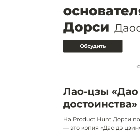
основател
Дорси
Даос
Обсудить
©
Лао-цзы «Дао 
достоинства»
На Product Hunt Дорси под
— это копия «Дао дэ цзин