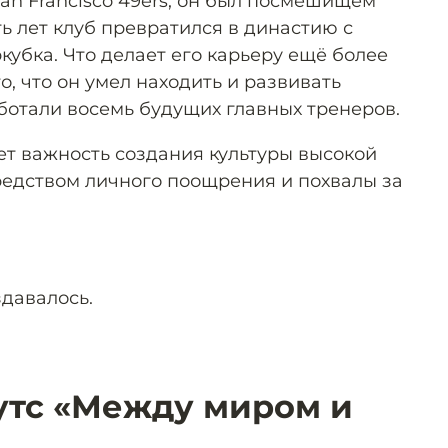
an Francisco 49ers, он был посмешищем
ь лет клуб превратился в династию с
убка. Что делает его карьеру ещё более
о, что он умел находить и развивать
аботали восемь будущих главных тренеров.
ет важность создания культуры высокой
едством личного поощрения и похвалы за
давалось.
утс «Между миром и