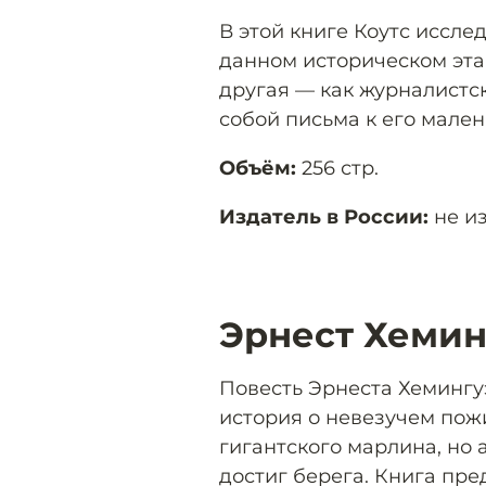
В этой книге Коутс иссле
данном историческом эта
другая — как журналистс
собой письма к его мален
Объём:
256 стр.
Издатель в России:
не из
Эрнест Хемин
Повесть Эрнеста Хемингуэ
история о невезучем пож
гигантского марлина, но 
достиг берега. Книга пре