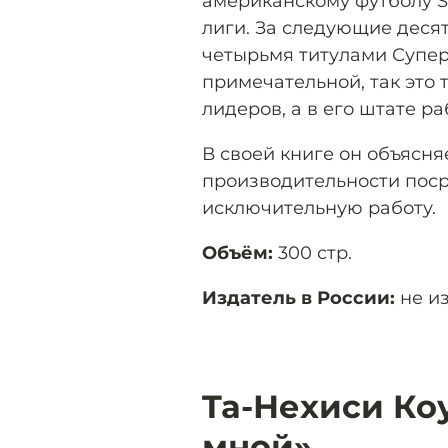
американскому футболу S
лиги. За следующие десят
четырьмя титулами Суперк
примечательной, так это т
лидеров, а в его штате р
В своей книге он объясня
производительности поср
исключительную работу.
Объём:
300 стр.
Издатель в России:
не из
Ta-Нехиси Ко
мной»