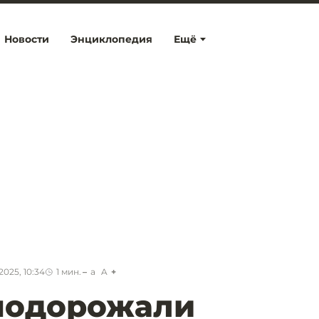
Новости
Энциклопедия
Ещё
2025, 10:34
1
мин.
a
A
 подорожали