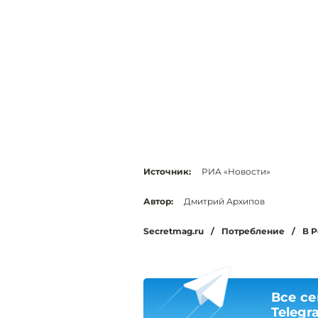
Источник:
РИА «Новости»
Автор:
Дмитрий Архипов
Secretmag.ru
/
Потребление
/
В Р
Все се
Telegr