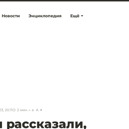
Новости
Энциклопедия
Ещё
3, 20:11
2
мин.
a
A
 рассказали,