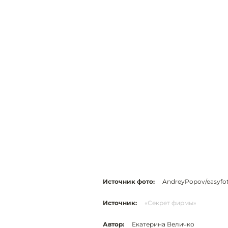
Источник фото:
AndreyPopov/easyfo
Источник:
«Секрет фирмы»
Автор:
Екатерина Величко