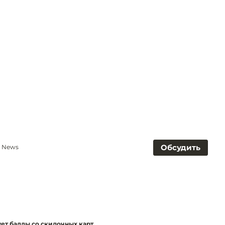
Обсудить
t News
ует баллы со скидочных карт