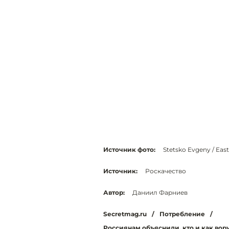
Источник фото:
Stetsko Evgeny / Eas
Источник:
Роскачество
Автор:
Даниил Фарниев
Secretmag.ru
/
Потребление
/
Россиянам объяснили, кто и как вор