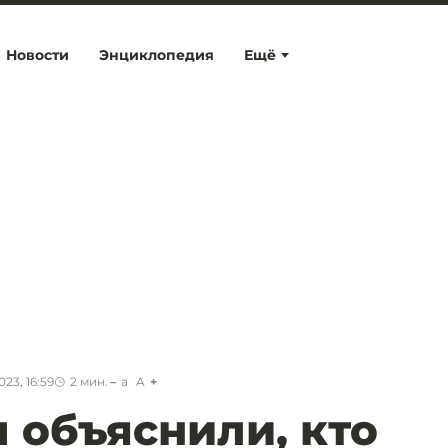
Новости
Энциклопедия
Ещё
23, 16:59
2
мин.
a
A
 объяснили, кто