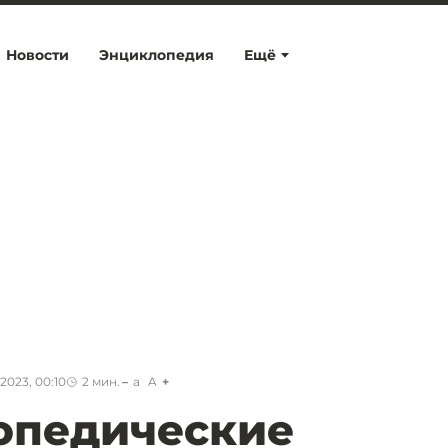
Новости
Энциклопедия
Ещё
2023, 00:10
2
мин.
a
A
опедические