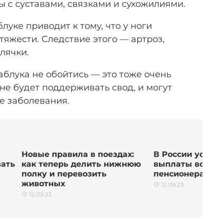
 с суставами, связками и сухожилиями.
луке приводит к тому, что у ноги
яжести. Следствие этого — артроз,
лячки.
аблука не обойтись — это тоже очень
 не будет поддерживать свод, и могут
е заболевания.
Новые правила в поездах:
В России уста
вать
как теперь делить нижнюю
выплаты воен
полку и перевозить
пенсионерам. 
животных
12.09.23
12.09.23