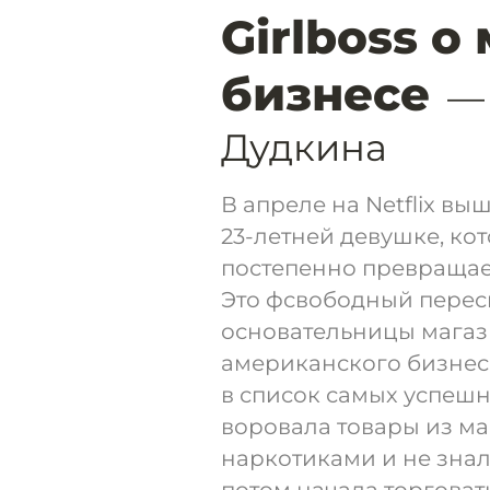
Girlboss о
бизнесе
—
Дудкина
В апреле на Netflix вы
23-летней девушке, ко
постепенно превращает
Это фсвободный перес
основательницы магази
американского бизнеса
в список самых успешн
воровала товары из ма
наркотиками и не знала