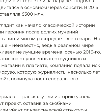
ждой в интернете и за пару лет подняла
двигаясь в основном через соцсети. В 2015
оставляла $300 млн.
глядит как начало классической истории
ии героиня после долгих мучений
агазин и мигом распродаёт все товары. Но
ьше – неизвестно, ведь в реальном мире
живает не лучшие времена: осенью 2016-го,
х исков от уволенных сотрудников и
 магазин в плагиате, компания подала иск
морузо, которую журналисты несколько лет
ой», покинула пост генерального
сериала — расскажут ли историю успеха
ут проект, оставив за скобками
ли уйдут от классической структуры