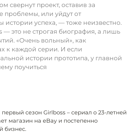
том свернут проект, оставив за
 проблемы, или уйдут от
ы истории успеха, — тоже неизвестно.
s — это не строгая биография, а лишь
тий. «Очень вольный», как
ах к каждой серии. И если
еальной истории прототипа, у главной
чему поучиться
 первый сезон Girlboss – сериал о 23-летней
ает магазин на eBay и постепенно
й бизнес.