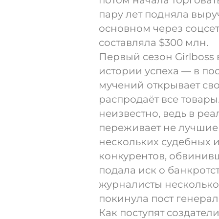
потом начала торговат
пару лет подняла выруч
основном через соцсети
составляла $300 млн.
Первый сезон Girlboss
истории успеха — в по
мучений открывает св
распродаёт все товары
неизвестно, ведь в реа
переживает не лучшие 
нескольких судебных и
конкурентов, обвинивш
подала иск о банкротс
журналисты несколько
покинула пост генерал
Как поступят создател