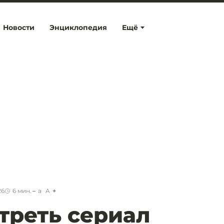
Новости
Энциклопедия
Ещё
26
6
мин.
a
A
треть сериал