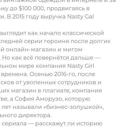
ь винтажной одеждой в интернете и за
ку до $100 000, продвигаясь в
. В 2015 году выручка Nasty Gal
 выглядит как начало классической
следней серии героиня после долгих
ой онлайн-магазин и мигом
. Но как всё повернётся дальше —
льном мире компания Nasty Girl
времена. Осенью 2016-го, после
сков от уволенных сотрудников и
их магазин в плагиате, компания
тве, а София Аморузо, которую
 лет называли «бизнес-золушкой»,
ьного директора.
и сериала — расскажут ли историю