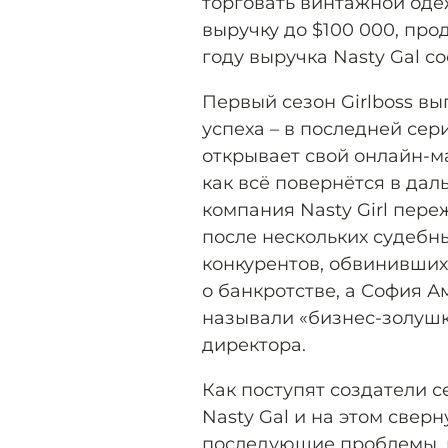
торговать винтажной оде
выручку до $100 000, про
году выручка Nasty Gal с
Первый сезон Girlboss вы
успеха – в последней сер
открывает свой онлайн-м
как всё повернётся в дал
компания Nasty Girl пере
после нескольких судебны
конкурентов, обвинивших
о банкротстве, а София А
называли «бизнес-золушк
директора.
Как поступят создатели 
Nasty Gal и на этом сверн
последующие проблемы, и