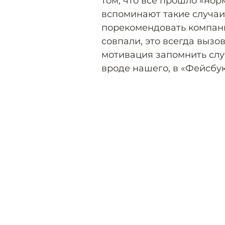
том, что всё прошло «но
вспоминают такие случаи 
порекомендовать компани
совпали, это всегда вызо
мотивация запомнить случ
вроде нашего, в «Фейсбук