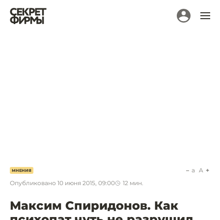
a
A
МНЕНИЯ
Опубликовано
10 июня 2015, 09:00
12
мин.
Максим Спиридонов. Как
психопат чуть не разрушил