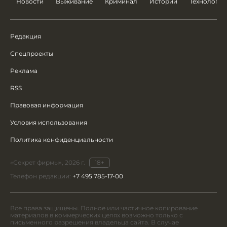
Новости
Выживание
Криминал
Истории
Технологии
Редакция
Спецпроекты
Реклама
RSS
Правовая информация
Условия использования
Политика конфиденциальности
«Секрет фирмы», 2026 г.
18+
Телефон редакции:
+7 495 785-17-00
Все права защищены. Полное или частичное копирование
материалов в коммерческих целях возможно только с
письменного разрешения владельца сайта. В случае