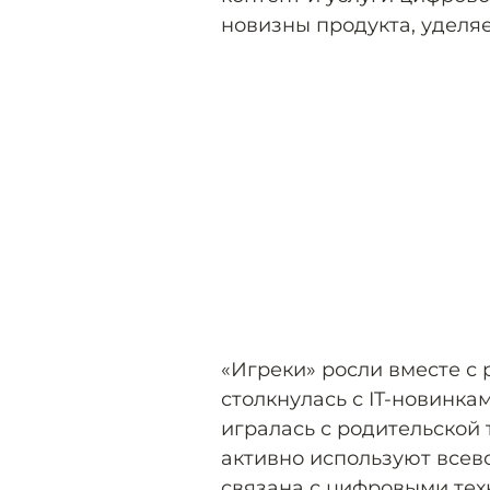
новизны продукта, уделя
«Игреки» росли вместе с 
столкнулась с IT-новинка
игралась с родительской 
активно используют всев
связана с цифровыми тех