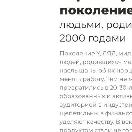
поколение
людьми, роди
2000 годами
Поколение Y, ЯЯЯ, мил
людей, родившихся меж
наслышаны об их нарци
менять работу. Тем не
превратились в 20-30-
образованных и активн
аудиторией в индустр
щепетильны в финансо
уделяют качеству. В в
продуктом стали не то