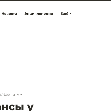
Новости
Энциклопедия
Ещё
, 19:00
a
A
ансы у