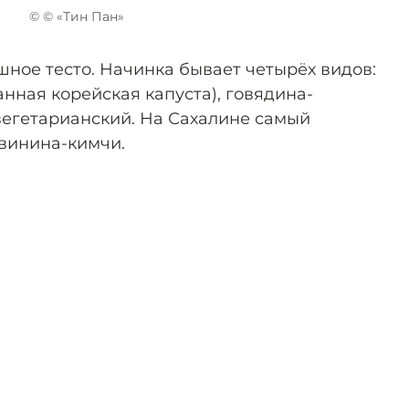
© © «Тин Пан»
ное тесто. Начинка бывает четырёх видов:
нная корейская капуста), говядина-
 вегетарианский. На Сахалине самый
винина-кимчи.