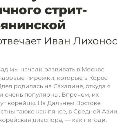
чного стрит-
бянинской
отвечает Иван Лихонос
ад мы начали развивать в Москве
паровые пирожки, которые в Корее
дея родилась на Сахалине, откуда я
и очень популярны. Впрочем, их
вут корейцы. На Дальнем Востоке
тны также как пянсе, в Средней Азии,
корейская диаспора, — как пегоди.