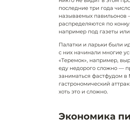
никто не видит в этом про
последние три года число
называемых павильонов —
распределяются по конку
например под газеты или
Палатки и ларьки были 
с них начинали многие у
«Теремок», например, выр
еду недорого сложно — п
заниматься фастфудом в 
гастрономический аттрак
хоть это и сложно.
Экономика п