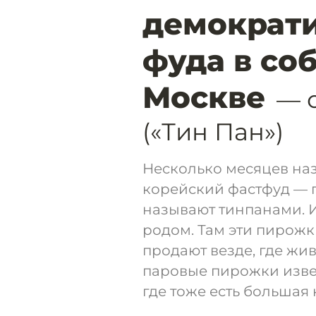
демократи
фуда в со
Москве
— 
(«Тин Пан»)
Несколько месяцев наз
корейский фастфуд — 
называют тинпанами. И
родом. Там эти пирожк
продают везде, где жи
паровые пирожки извес
где тоже есть большая 