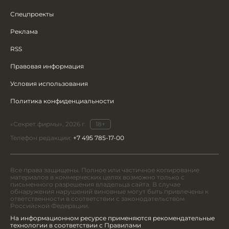
Спецпроекты
Реклама
RSS
Правовая информация
Условия использования
Политика конфиденциальности
«Секрет фирмы», 2026 г.
18+
Телефон редакции:
+7 495 785-17-00
Все права защищены. Полное или частичное копирование
материалов в коммерческих целях возможно только с
письменного разрешения владельца сайта. В случае
обнаружения нарушений виновные могут быть привлечены к
ответственности в соответствии с законодательством
Российской Федерации.
На информационном ресурсе применяются рекомендательные
технологии в соответствии с Правилами