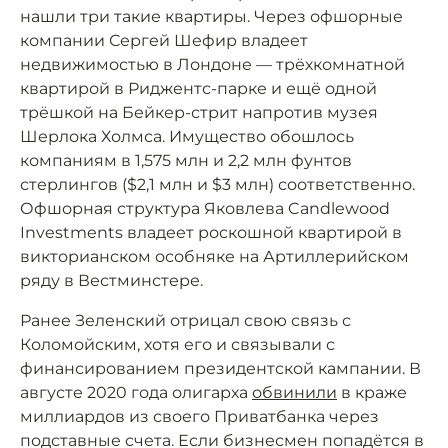
нашли три такие квартиры. Через офшорные
компании Сергей Шефир владеет
недвижимостью в Лондоне — трёхкомнатной
квартирой в Риджентс-парке и ещё одной
трёшкой на Бейкер-стрит напротив музея
Шерлока Холмса. Имущество обошлось
компаниям в 1,575 млн и 2,2 млн фунтов
стерлингов ($2,1 млн и $3 млн) соответственно.
Офшорная структура Яковлева Candlewood
Investments владеет роскошной квартирой в
викторианском особняке на Артиллерийском
ряду в Вестминстере.
Ранее Зеленский отрицал свою связь с
Коломойским, хотя его и связывали с
финансированием президентской кампании. В
августе 2020 года олигарха
обвинили
в краже
миллиардов из своего Приватбанка через
подставные счета. Если бизнесмен попадётся в